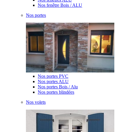
Nos fenêtre Bois / ALU
Nos portes
Nos portes PVC
Nos portes ALU
Nos portes Bois / Alu
Nos portes blindées
Nos volets