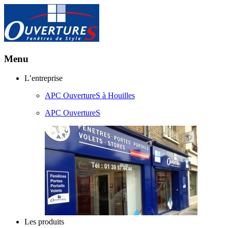
Menu
Aller
L’entreprise
au
APC OuvertureS à Houilles
contenu
principal
APC OuvertureS
Les produits