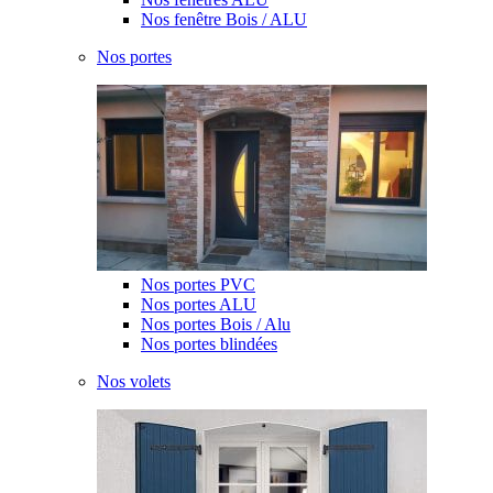
Nos fenêtre Bois / ALU
Nos portes
Nos portes PVC
Nos portes ALU
Nos portes Bois / Alu
Nos portes blindées
Nos volets