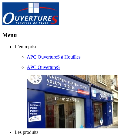
Menu
Aller
L’entreprise
au
APC OuvertureS à Houilles
contenu
principal
APC OuvertureS
Les produits