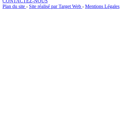
CONTACTEZ-NOUS
Plan du site
-
Site réalisé par Target Web
-
Mentions Légales