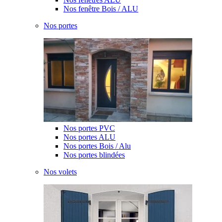
Nos fenêtre Bois / ALU
Nos portes
Nos portes PVC
Nos portes ALU
Nos portes Bois / Alu
Nos portes blindées
Nos volets