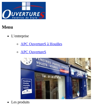
Menu
Aller
L’entreprise
au
APC OuvertureS à Houilles
contenu
principal
APC OuvertureS
Les produits