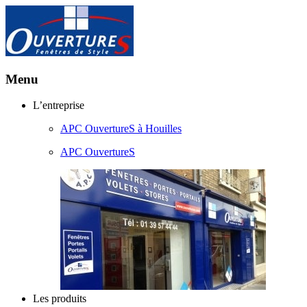
Menu
Aller
L’entreprise
au
APC OuvertureS à Houilles
contenu
principal
APC OuvertureS
Les produits