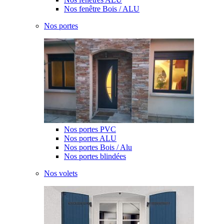
Nos fenêtre Bois / ALU
Nos portes
Nos portes PVC
Nos portes ALU
Nos portes Bois / Alu
Nos portes blindées
Nos volets