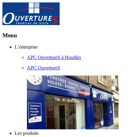
Menu
Aller
L’entreprise
au
APC OuvertureS à Houilles
contenu
principal
APC OuvertureS
Les produits