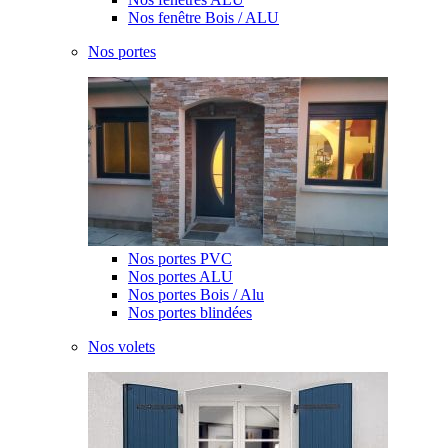
Nos fenêtre Bois / ALU
Nos portes
Nos portes PVC
Nos portes ALU
Nos portes Bois / Alu
Nos portes blindées
Nos volets