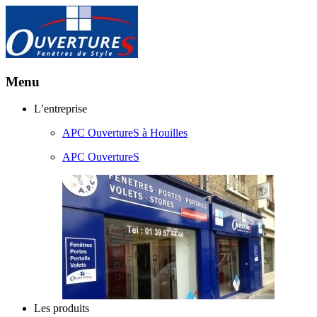
Menu
Aller
L’entreprise
au
APC OuvertureS à Houilles
contenu
principal
APC OuvertureS
Les produits