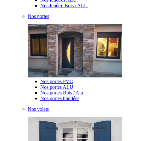
Nos fenêtre Bois / ALU
Nos portes
Nos portes PVC
Nos portes ALU
Nos portes Bois / Alu
Nos portes blindées
Nos volets