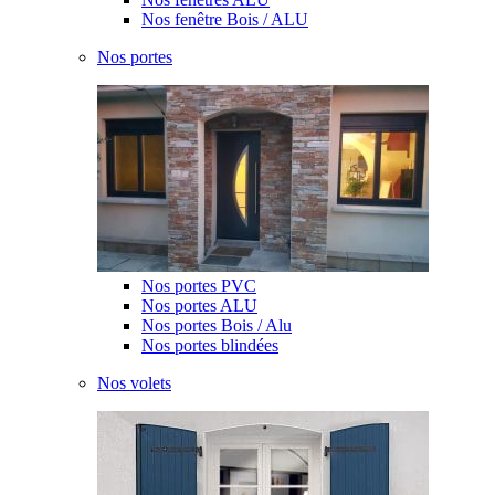
Nos fenêtre Bois / ALU
Nos portes
Nos portes PVC
Nos portes ALU
Nos portes Bois / Alu
Nos portes blindées
Nos volets