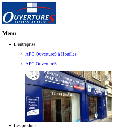
Menu
Aller
L’entreprise
au
APC OuvertureS à Houilles
contenu
principal
APC OuvertureS
Les produits