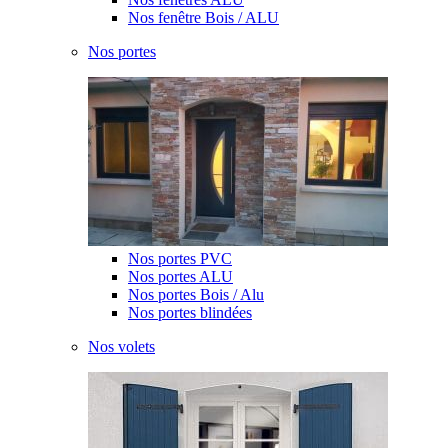
Nos fenêtre Bois / ALU
Nos portes
Nos portes PVC
Nos portes ALU
Nos portes Bois / Alu
Nos portes blindées
Nos volets