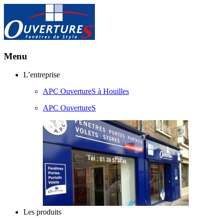
Menu
Aller
L’entreprise
au
APC OuvertureS à Houilles
contenu
principal
APC OuvertureS
Les produits