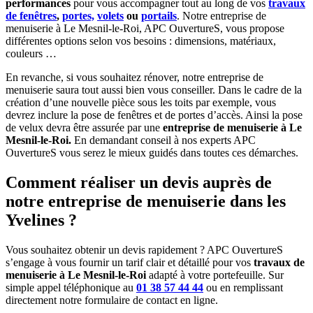
performances
pour vous accompagner tout au long de vos
travaux
de fenêtres
,
portes,
volets
ou
portails
. Notre
entreprise de
menuiserie à Le Mesnil-le-Roi
, APC OuvertureS, vous propose
différentes options selon vos besoins : dimensions, matériaux,
couleurs …
En revanche, si vous souhaitez rénover, notre
entreprise de
menuiserie
saura tout aussi bien vous conseiller. Dans le cadre de la
création d’une nouvelle pièce sous les toits par exemple, vous
devrez inclure la pose de fenêtres et de portes d’accès. Ainsi la pose
de velux devra être assurée par
une
entreprise de menuiserie à Le
Mesnil-le-Roi
.
En demandant conseil à nos experts APC
OuvertureS vous serez le mieux guidés dans toutes ces démarches.
Comment réaliser un devis auprès de
notre entreprise de menuiserie dans les
Yvelines ?
Vous souhaitez obtenir un devis rapidement ? APC OuvertureS
s’engage à vous fournir un tarif clair et détaillé pour vos
travaux de
menuiserie à Le Mesnil-le-Roi
adapté à votre portefeuille. Sur
simple appel téléphonique au
01 38 57 44 44
ou en remplissant
directement notre formulaire de contact en ligne.