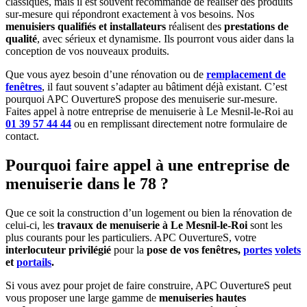
classiques, mais il est souvent recommandé de réaliser des produits
sur-mesure qui répondront exactement à vos besoins. Nos
menuisiers qualifiés et installateurs
réalisent des
prestations de
qualité
, avec sérieux et dynamisme. Ils pourront vous aider dans la
conception de vos nouveaux produits.
Que vous ayez besoin d’une rénovation ou de
remplacement de
fenêtres
, il faut souvent s’adapter au bâtiment déjà existant. C’est
pourquoi APC OuvertureS propose des menuiserie sur-mesure.
Faites appel à notre
entreprise de menuiserie à Le Mesnil-le-Roi
au
01 39 57 44 44
ou en remplissant directement notre formulaire de
contact.
Pourquoi faire appel à une entreprise de
menuiserie dans le 78 ?
Que ce soit la construction d’un logement ou bien la rénovation de
celui-ci, les
travaux de menuiserie à Le Mesnil-le-Roi
sont les
plus courants pour les particuliers. APC OuvertureS, votre
interlocuteur privilégié
pour la
pose de vos fenêtres,
portes
volets
et
portails
.
Si vous avez pour projet de faire construire, APC OuvertureS peut
vous proposer une large gamme de
menuiseries hautes