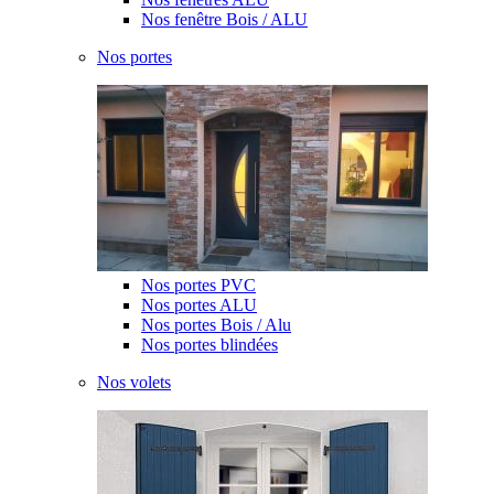
Nos fenêtre Bois / ALU
Nos portes
Nos portes PVC
Nos portes ALU
Nos portes Bois / Alu
Nos portes blindées
Nos volets