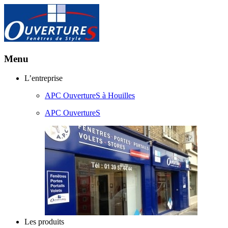
Menu
Aller
L’entreprise
au
APC OuvertureS à Houilles
contenu
principal
APC OuvertureS
Les produits