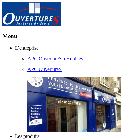
Menu
Aller
L’entreprise
au
APC OuvertureS à Houilles
contenu
principal
APC OuvertureS
Les produits