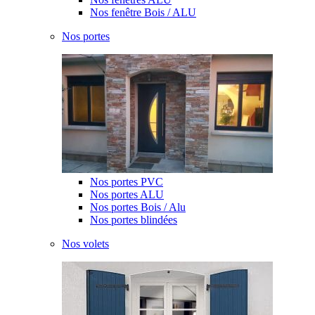
Nos fenêtre Bois / ALU
Nos portes
Nos portes PVC
Nos portes ALU
Nos portes Bois / Alu
Nos portes blindées
Nos volets