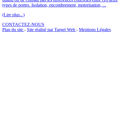
types de portes. Isolation, encombrement, motorisation, ...
(Lire plus...)
CONTACTEZ-NOUS
Plan du site
-
Site réalisé par Target Web
-
Mentions Légales