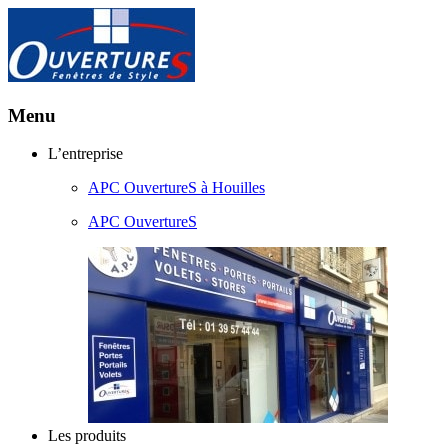
Menu
Aller
L’entreprise
au
APC OuvertureS à Houilles
contenu
principal
APC OuvertureS
Les produits