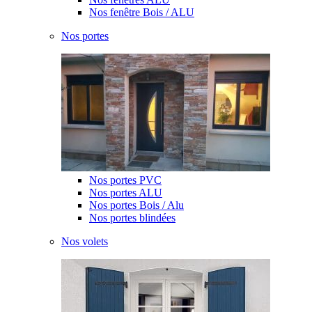
Nos fenêtre Bois / ALU
Nos portes
Nos portes PVC
Nos portes ALU
Nos portes Bois / Alu
Nos portes blindées
Nos volets