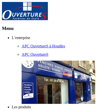
Menu
Aller
L’entreprise
au
APC OuvertureS à Houilles
contenu
principal
APC OuvertureS
Les produits