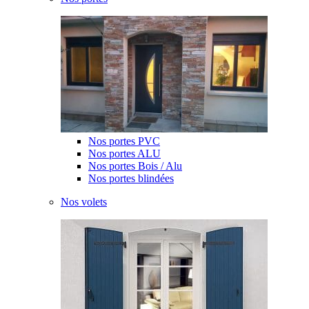
Nos portes PVC
Nos portes ALU
Nos portes Bois / Alu
Nos portes blindées
Nos volets