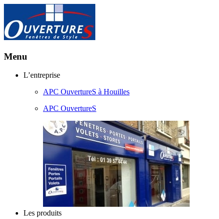
Menu
Aller
L’entreprise
au
APC OuvertureS à Houilles
contenu
principal
APC OuvertureS
Les produits