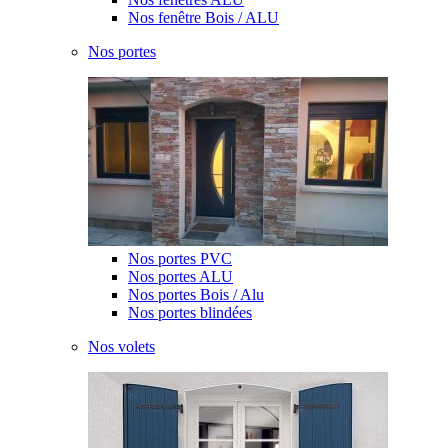
Nos fenêtre Bois / ALU
Nos portes
Nos portes PVC
Nos portes ALU
Nos portes Bois / Alu
Nos portes blindées
Nos volets