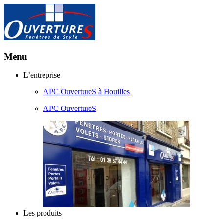
Menu
Aller
L’entreprise
au
APC OuvertureS à Houilles
contenu
principal
APC OuvertureS
Les produits