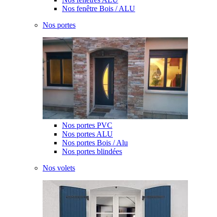
Nos fenêtre Bois / ALU
Nos portes
Nos portes PVC
Nos portes ALU
Nos portes Bois / Alu
Nos portes blindées
Nos volets