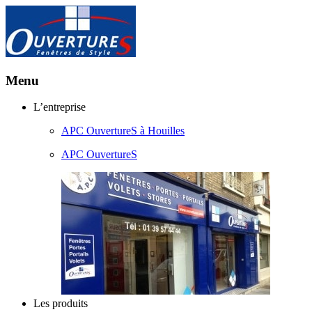
Menu
Aller
L’entreprise
au
APC OuvertureS à Houilles
contenu
principal
APC OuvertureS
Les produits