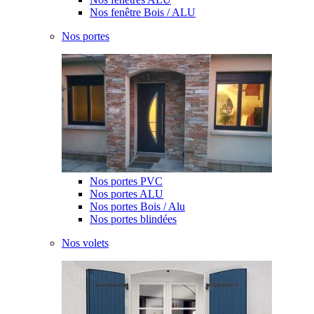
Nos fenêtre Bois / ALU
Nos portes
Nos portes PVC
Nos portes ALU
Nos portes Bois / Alu
Nos portes blindées
Nos volets