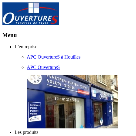
Menu
Aller
L’entreprise
au
APC OuvertureS à Houilles
contenu
principal
APC OuvertureS
Les produits