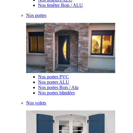
Nos fenêtre Bois / ALU
Nos portes
Nos portes PVC
Nos portes ALU
Nos portes Bois / Alu
Nos portes blindées
Nos volets