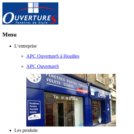
Menu
Aller
L’entreprise
au
APC OuvertureS à Houilles
contenu
principal
APC OuvertureS
Les produits