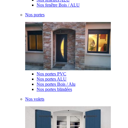
Nos fenêtre Bois / ALU
Nos portes
Nos portes PVC
Nos portes ALU
Nos portes Bois / Alu
Nos portes blindées
Nos volets