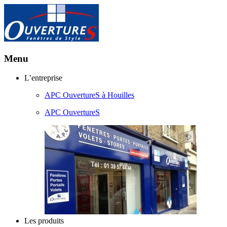
Menu
Aller
L’entreprise
au
APC OuvertureS à Houilles
contenu
principal
APC OuvertureS
Les produits