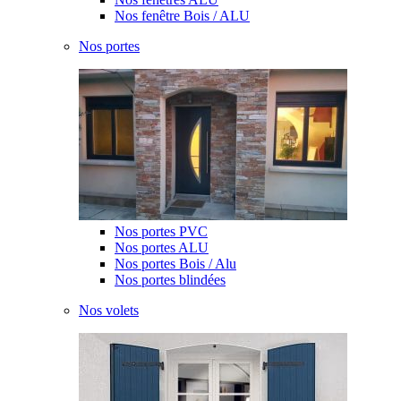
Nos fenêtre Bois / ALU
Nos portes
Nos portes PVC
Nos portes ALU
Nos portes Bois / Alu
Nos portes blindées
Nos volets